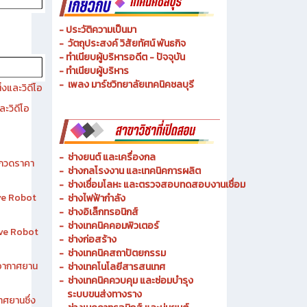
- ประวัติความเป็นมา
- วัตถุประสงค์ วิสัยทัศน์ พันธกิจ
- ทำเนียบผู้บริหารอดีต - ปัจจุบัน
- ทำเนียบผู้บริหาร
- เพลง มาร์ชวิทยาลัยเทคนิคชลบุรี
งและวิดีโอ
ละวิดีโอ
-
ช่างยนต์ และเครื่องกล
ระกวดราคา
-
ช่างกลโรงงาน และเทคนิคการผลิต
-
ช่างเชื่อมโลหะ และตรวจสอบทดสอบงานเชื่อม
ive Robot
- ช่างไฟฟ้ากำลัง
-
ช่างอิเล็กทรอนิกส์
-
ช่างเทคนิคคอมพิวเตอร์
tive Robot
-
ช่างก่อสร้าง
-
ช่างเทคนิคสถาปัตยกรรม
าอากาศยาน
-
ช่างเทคโนโลยีสารสนเทศ
-
ช่างเทคนิคควบคุม และซ่อมบำรุง
ระบบขนส่งทางราง
าศยานซึ่ง