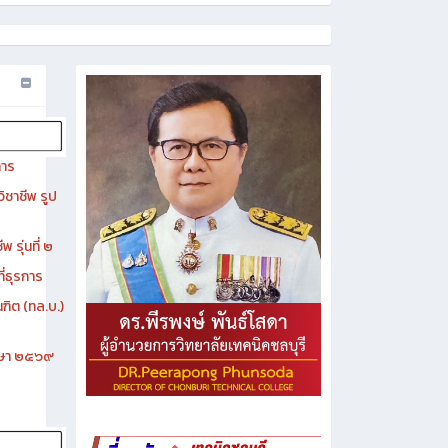
การ
ิชาชีพ รูป
 รุ่นที่ ๒
ี่ธุรการ
ฑิต (ทล.บ.)
ึกษา ๒๕๖๙