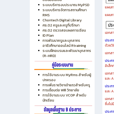
ระบบบริหารงบประมาณ MyPSD
แผนกา
ระบบบริหารจัดการสถานศึกษา
แผนกา
RMS
Chontech Digital Library
ศธ.02 ครูและครูที่ปรึกษา
ศธ.02 ตรวจสอบผลการเรียน
เอกสา
ID Plan
ประก
การพัฒนาครูและบุคลากร
ด้วยว
อาชีวศึกษาออนไลน์ Rtraining
ระบบฝึกอบรมและพัฒนาบุคลากร
เอกสา
(R-HRD)
ประก
อิเล็ก
เอกสา
การใช้งานระบบ MyRms สำหรับผู้
และ A
ปกครอง
การเพิ่มรายวิชาเข้าแถวสำหรับครู
ประก
การเชื่อมต่อ Wifi วิทยาลัย
และ A
การใช้งานระบบ VCOP สำหรับ
เอกสา
นักเรียน
ซึ่งไม
ประก