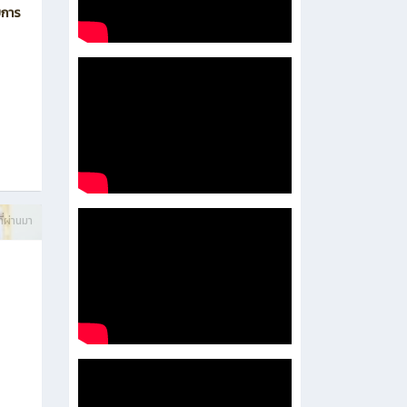
บการ
ี่ผ่านมา