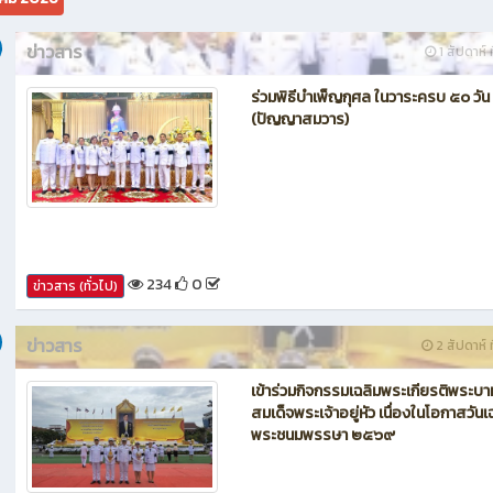
ข่าวสาร
1 สัปดาห์ ท
ร่วมพิธีบำเพ็ญกุศล ในวาระครบ ๕๐ วัน
(ปัญญาสมวาร)
234
0
ข่าวสาร (ทั่วไป)
ข่าวสาร
2 สัปดาห์ ท
เข้าร่วมกิจกรรมเฉลิมพระเกียรติพระบา
สมเด็จพระเจ้าอยู่หัว เนื่องในโอกาสวันเ
พระชนมพรรษา ๒๕๖๙