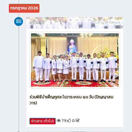
51
0
ข่าวสาร (ทั่วไป)
กรกฎาคม 2026
ข่าวสาร
1 สัปดาห์ ที่ผ่านมา
ร่วมพิธีบำเพ็ญกุศล ในวาระครบ ๕๐ วัน (ปัญญาสม
วาร)
79
0
ข่าวสาร (ทั่วไป)