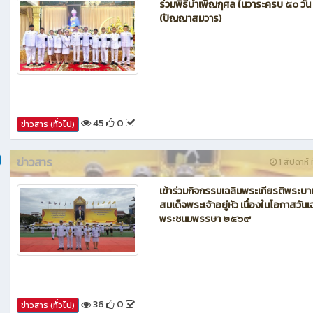
ข่าวสาร
1 สัปดาห์ ท
ร่วมพิธีบำเพ็ญกุศล ในวาระครบ ๕๐ วัน
(ปัญญาสมวาร)
45
0
ข่าวสาร (ทั่วไป)
ข่าวสาร
1 สัปดาห์ ท
เข้าร่วมกิจกรรมเฉลิมพระเกียรติพระบา
สมเด็จพระเจ้าอยู่หัว เนื่องในโอกาสวันเ
พระชนมพรรษา ๒๕๖๙