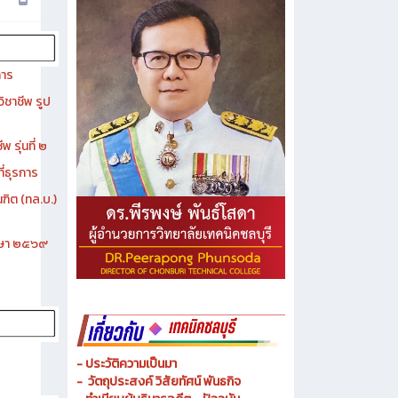
การ
ิชาชีพ รูป
 รุ่นที่ ๒
ี่ธุรการ
ฑิต (ทล.บ.)
ึกษา ๒๕๖๙