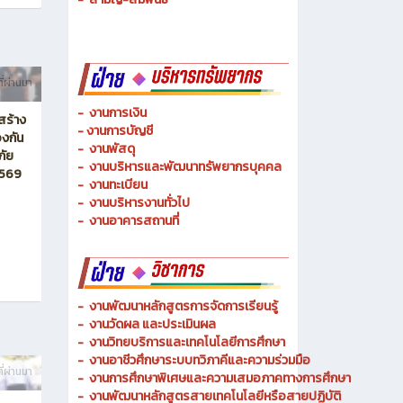
-
ช่างเมคคาทรอนิกส์ และหุ่นยนต์
-
การจัดการโลจิสติกส์
-
เทคนิคพื้นฐาน
-
เทคโนโลยีพื้นฐาน
-
สามัญ-สัมพันธ์
ที่ผ่านมา
-
งานการเงิน
สร้าง
-
งานการบัญชี
งกัน
-
งานพัสดุ
ภัย
-
งานบริหารและพัฒนาทรัพยากรบุคคล
2569
- งานทะเบียน
-
งานบริหารงานทั่วไป
-
งานอาคารสถานที่
-
งานพัฒนาหลักสูตรการจัดการเรียนรู้
-
งานวัดผล และประเมินผล