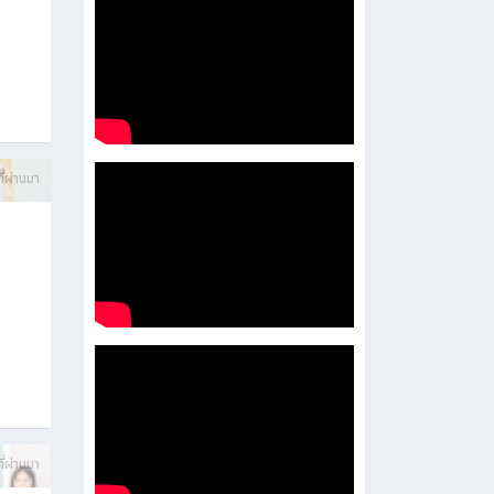
บการ
ี่ผ่านมา