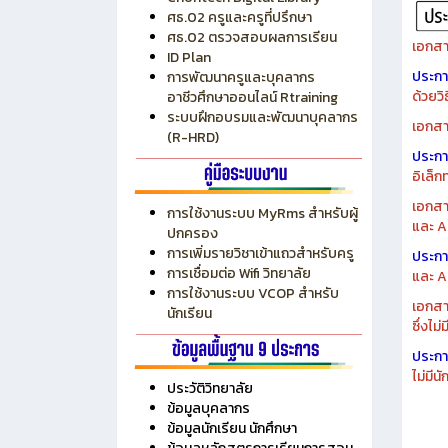
ระบบบริหารงบประมาณ MyPSD
แผนกา
ระบบบริหารจัดการสถานศึกษา
แผนกา
RMS
Chontech Digital Library
ศธ.02 ครูและครูที่ปรึกษา
ศธ.02 ตรวจสอบผลการเรียน
เอกสา
ID Plan
ประก
การพัฒนาครูและบุคลากร
ด้วยว
อาชีวศึกษาออนไลน์ Rtraining
ระบบฝึกอบรมและพัฒนาบุคลากร
เอกสา
(R-HRD)
ประก
อิเล็ก
เอกสา
การใช้งานระบบ MyRms สำหรับผู้
และ A
ปกครอง
การเพิ่มรายวิชาเข้าแถวสำหรับครู
ประก
การเชื่อมต่อ Wifi วิทยาลัย
และ A
การใช้งานระบบ VCOP สำหรับ
เอกสา
นักเรียน
ซึ่งไม
ประก