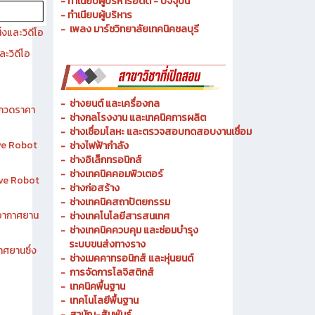
- ประวัติความเป็นมา
- วัตถุประสงค์ วิสัยทัศน์ พันธกิจ
- ทำเนียบผู้บริหารอดีต - ปัจจุบัน
- ทำเนียบผู้บริหาร
- เพลง มาร์ชวิทยาลัยเทคนิคชลบุรี
งและวิดีโอ
ละวิดีโอ
-
ช่างยนต์ และเครื่องกล
ระกวดราคา
-
ช่างกลโรงงาน และเทคนิคการผลิต
-
ช่างเชื่อมโลหะ และตรวจสอบทดสอบงานเชื่อม
ive Robot
- ช่างไฟฟ้ากำลัง
-
ช่างอิเล็กทรอนิกส์
-
ช่างเทคนิคคอมพิวเตอร์
tive Robot
-
ช่างก่อสร้าง
-
ช่างเทคนิคสถาปัตยกรรม
าอากาศยาน
-
ช่างเทคโนโลยีสารสนเทศ
-
ช่างเทคนิคควบคุม และซ่อมบำรุง
ระบบขนส่งทางราง
าศยานซึ่ง