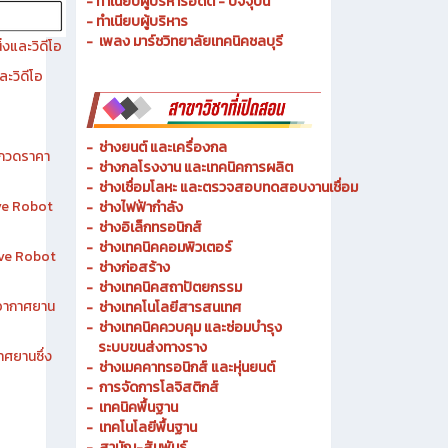
- ประวัติความเป็นมา
- วัตถุประสงค์ วิสัยทัศน์ พันธกิจ
- ทำเนียบผู้บริหารอดีต - ปัจจุบัน
- ทำเนียบผู้บริหาร
- เพลง มาร์ชวิทยาลัยเทคนิคชลบุรี
งและวิดีโอ
ละวิดีโอ
-
ช่างยนต์ และเครื่องกล
ระกวดราคา
-
ช่างกลโรงงาน และเทคนิคการผลิต
-
ช่างเชื่อมโลหะ และตรวจสอบทดสอบงานเชื่อม
ive Robot
- ช่างไฟฟ้ากำลัง
-
ช่างอิเล็กทรอนิกส์
-
ช่างเทคนิคคอมพิวเตอร์
tive Robot
-
ช่างก่อสร้าง
-
ช่างเทคนิคสถาปัตยกรรม
าอากาศยาน
-
ช่างเทคโนโลยีสารสนเทศ
-
ช่างเทคนิคควบคุม และซ่อมบำรุง
ระบบขนส่งทางราง
าศยานซึ่ง