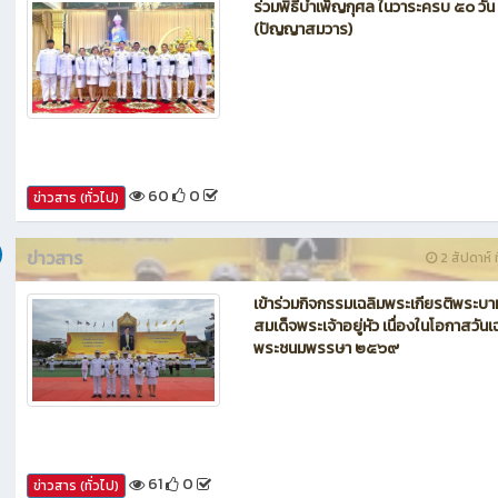
ข่าวสาร
1 สัปดาห์ ท
ร่วมพิธีบำเพ็ญกุศล ในวาระครบ ๕๐ วัน
(ปัญญาสมวาร)
60
0
ข่าวสาร (ทั่วไป)
ข่าวสาร
2 สัปดาห์ ท
เข้าร่วมกิจกรรมเฉลิมพระเกียรติพระบา
สมเด็จพระเจ้าอยู่หัว เนื่องในโอกาสวันเ
พระชนมพรรษา ๒๕๖๙