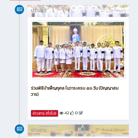
กรกฎาคม 2026
ข่าวสาร
7 วัน ที่ผ่านมา
ร่วมพิธีบำเพ็ญกุศล ในวาระครบ ๕๐ วัน (ปัญญาสม
วาร)
42
0
ข่าวสาร (ทั่วไป)