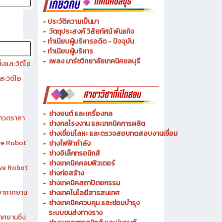
- ทำเนียบผู้บริหารอดีต - ปัจจุบัน
- ทำเนียบผู้บริหาร
- เพลง มาร์ชวิทยาลัยเทคนิคชลบุรี
งและวิดีโอ
ละวิดีโอ
-
ช่างยนต์ และเครื่องกล
ระกวดราคา
-
ช่างกลโรงงาน และเทคนิคการผลิต
-
ช่างเชื่อมโลหะ และตรวจสอบทดสอบงานเชื่อม
ive Robot
- ช่างไฟฟ้ากำลัง
-
ช่างอิเล็กทรอนิกส์
-
ช่างเทคนิคคอมพิวเตอร์
tive Robot
-
ช่างก่อสร้าง
-
ช่างเทคนิคสถาปัตยกรรม
าอากาศยาน
-
ช่างเทคโนโลยีสารสนเทศ
-
ช่างเทคนิคควบคุม และซ่อมบำรุง
ระบบขนส่งทางราง
าศยานซึ่ง
-
ช่างเมคคาทรอนิกส์ และหุ่นยนต์
-
การจัดการโลจิสติกส์
-
เทคนิคพื้นฐาน
-
เทคโนโลยีพื้นฐาน
-
สามัญ-สัมพันธ์