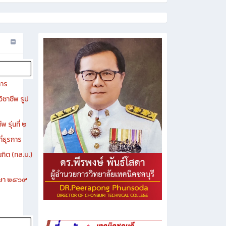
การ
ิชาชีพ รูป
 รุ่นที่ ๒
ี่ธุรการ
ฑิต (ทล.บ.)
ึกษา ๒๕๖๙
- ประวัติความเป็นมา
- วัตถุประสงค์ วิสัยทัศน์ พันธกิจ