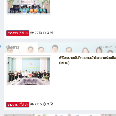
2218
0
ข่าวสาร (ทั่วไป)
ข่าวสาร
2 สัปดาห์ ท
พิธีลงนามบันทึกความเข้าใจความร่วมมื
(MOU)
2156
0
ข่าวสาร (ทั่วไป)
ข่าวสาร
2 สัปดาห์ ท
โครงการวันภาษาไทยแห่งชาติที่บูรณาก
หลักปรัชญาของเศรษฐกิจพอเพียง 2