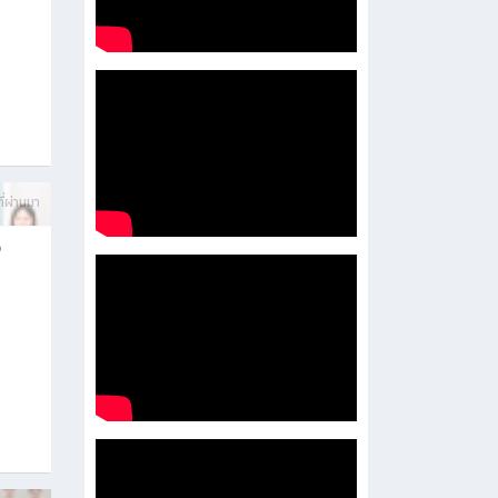
ี่ผ่านมา
อ
ี่ผ่านมา
าร
569