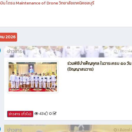
คม 2026
ข่าวสาร
1 สัปดาห์ ท
ร่วมพิธีบำเพ็ญกุศล ในวาระครบ ๕๐ วัน
(ปัญญาสมวาร)
43
0
ข่าวสาร (ทั่วไป)
ข่าวสาร
1 สัปดาห์ ท
เข้าร่วมกิจกรรมเฉลิมพระเกียรติพระบา
สมเด็จพระเจ้าอยู่หัว เนื่องในโอกาสวันเ
พระชนมพรรษา ๒๕๖๙