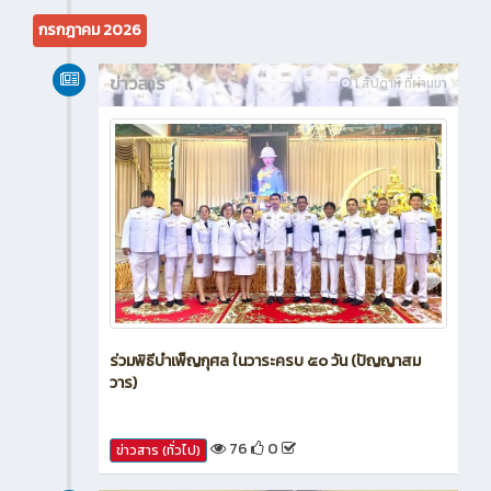
44
0
ข่าวสาร (ทั่วไป)
กรกฎาคม 2026
ข่าวสาร
1 สัปดาห์ ที่ผ่านมา
ร่วมพิธีบำเพ็ญกุศล ในวาระครบ ๕๐ วัน (ปัญญาสม
วาร)
76
0
ข่าวสาร (ทั่วไป)