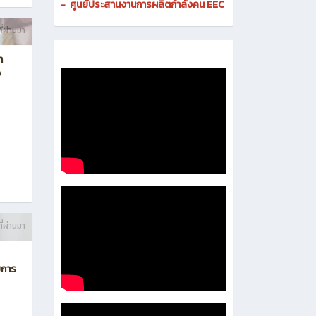
-
ศูนย์ประสานงานการผลิตกำลังคน EEC
ี่ผ่านมา
า
ง
ี่ผ่านมา
บการ