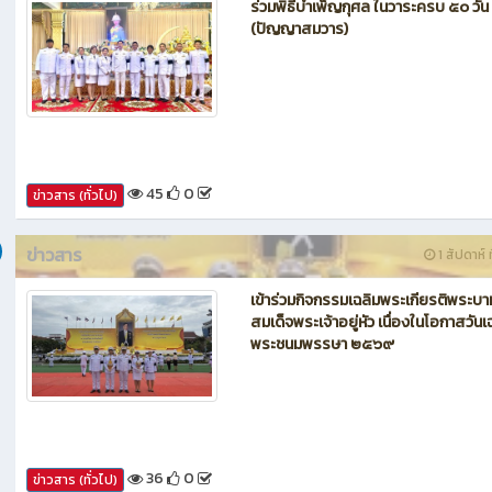
ร่วมพิธีบำเพ็ญกุศล ในวาระครบ ๕๐ วัน
(ปัญญาสมวาร)
45
0
ข่าวสาร (ทั่วไป)
ข่าวสาร
1 สัปดาห์ ท
เข้าร่วมกิจกรรมเฉลิมพระเกียรติพระบา
สมเด็จพระเจ้าอยู่หัว เนื่องในโอกาสวันเ
พระชนมพรรษา ๒๕๖๙
36
0
ข่าวสาร (ทั่วไป)