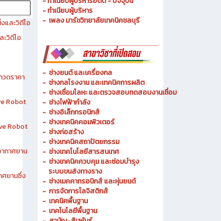
- ทำเนียบผู้บริหารอดีต - ปัจจุบัน
- ทำเนียบผู้บริหาร
- เพลง มาร์ชวิทยาลัยเทคนิคชลบุรี
งและวิดีโอ
ละวิดีโอ
-
ช่างยนต์ และเครื่องกล
ระกวดราคา
-
ช่างกลโรงงาน และเทคนิคการผลิต
-
ช่างเชื่อมโลหะ และตรวจสอบทดสอบงานเชื่อม
ive Robot
- ช่างไฟฟ้ากำลัง
-
ช่างอิเล็กทรอนิกส์
-
ช่างเทคนิคคอมพิวเตอร์
tive Robot
-
ช่างก่อสร้าง
-
ช่างเทคนิคสถาปัตยกรรม
าอากาศยาน
-
ช่างเทคโนโลยีสารสนเทศ
-
ช่างเทคนิคควบคุม และซ่อมบำรุง
ระบบขนส่งทางราง
าศยานซึ่ง
-
ช่างเมคคาทรอนิกส์ และหุ่นยนต์
-
การจัดการโลจิสติกส์
-
เทคนิคพื้นฐาน
-
เทคโนโลยีพื้นฐาน
-
สามัญ-สัมพันธ์