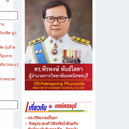
การ
ิชาชีพ รูป
 รุ่นที่ ๒
ี่ธุรการ
ฑิต (ทล.บ.)
ึกษา ๒๕๖๙
- ประวัติความเป็นมา
- วัตถุประสงค์ วิสัยทัศน์ พันธกิจ