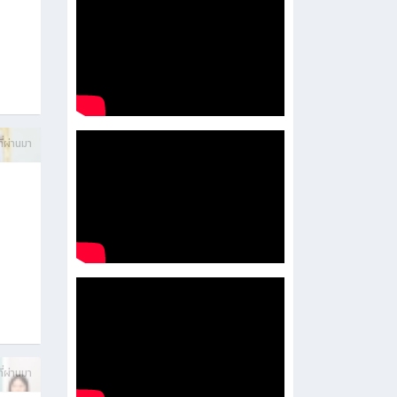
ี่ผ่านมา
ี่ผ่านมา