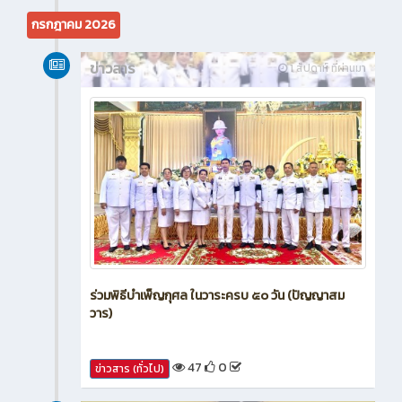
16
0
ข่าวสาร (ทั่วไป)
กรกฎาคม 2026
ข่าวสาร
1 สัปดาห์ ที่ผ่านมา
ร่วมพิธีบำเพ็ญกุศล ในวาระครบ ๕๐ วัน (ปัญญาสม
วาร)
47
0
ข่าวสาร (ทั่วไป)