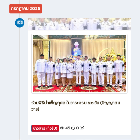
6
0
ข่าวสาร (ทั่วไป)
กรกฎาคม 2026
ข่าวสาร
1 สัปดาห์ ที่ผ่านมา
ร่วมพิธีบำเพ็ญกุศล ในวาระครบ ๕๐ วัน (ปัญญาสม
วาร)
45
0
ข่าวสาร (ทั่วไป)