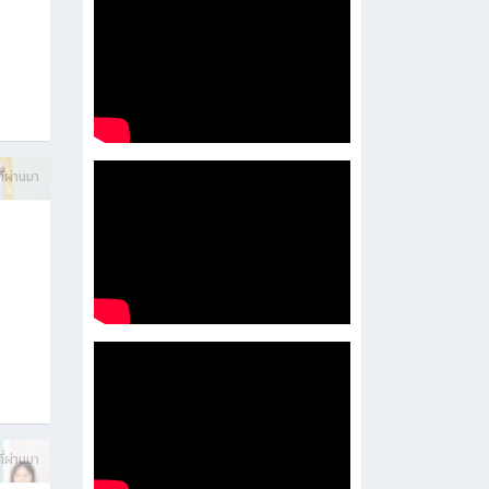
บการ
ี่ผ่านมา