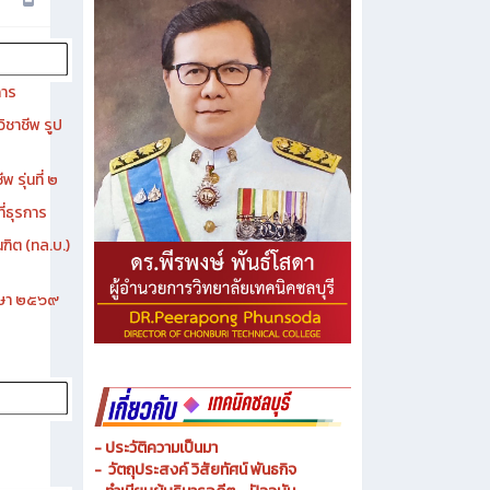
การ
ิชาชีพ รูป
 รุ่นที่ ๒
ี่ธุรการ
ฑิต (ทล.บ.)
ึกษา ๒๕๖๙