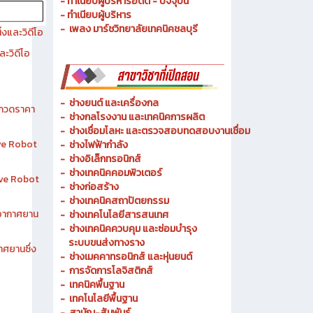
- ประวัติความเป็นมา
- วัตถุประสงค์ วิสัยทัศน์ พันธกิจ
- ทำเนียบผู้บริหารอดีต - ปัจจุบัน
- ทำเนียบผู้บริหาร
- เพลง มาร์ชวิทยาลัยเทคนิคชลบุรี
งและวิดีโอ
ละวิดีโอ
-
ช่างยนต์ และเครื่องกล
ระกวดราคา
-
ช่างกลโรงงาน และเทคนิคการผลิต
-
ช่างเชื่อมโลหะ และตรวจสอบทดสอบงานเชื่อม
ive Robot
- ช่างไฟฟ้ากำลัง
-
ช่างอิเล็กทรอนิกส์
-
ช่างเทคนิคคอมพิวเตอร์
tive Robot
-
ช่างก่อสร้าง
-
ช่างเทคนิคสถาปัตยกรรม
าอากาศยาน
-
ช่างเทคโนโลยีสารสนเทศ
-
ช่างเทคนิคควบคุม และซ่อมบำรุง
ระบบขนส่งทางราง
าศยานซึ่ง