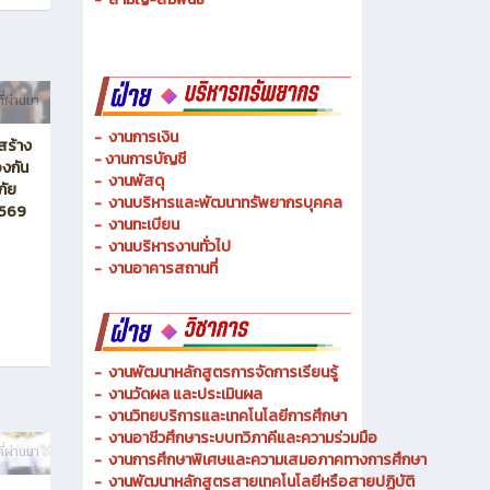
-
ช่างเมคคาทรอนิกส์ และหุ่นยนต์
-
การจัดการโลจิสติกส์
-
เทคนิคพื้นฐาน
-
เทคโนโลยีพื้นฐาน
-
สามัญ-สัมพันธ์
ที่ผ่านมา
-
งานการเงิน
สร้าง
-
งานการบัญชี
งกัน
-
งานพัสดุ
ภัย
-
งานบริหารและพัฒนาทรัพยากรบุคคล
2569
- งานทะเบียน
-
งานบริหารงานทั่วไป
-
งานอาคารสถานที่
-
งานพัฒนาหลักสูตรการจัดการเรียนรู้
-
งานวัดผล และประเมินผล