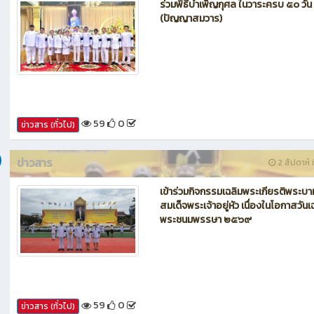
ข่าวสาร
1 สัปดาห์ ท
ร่วมพิธีบำเพ็ญกุศล ในวาระครบ ๕๐ วัน
(ปัญญาสมวาร)
59
0
ข่าวสาร (ทั่วไป)
ข่าวสาร
2 สัปดาห์ ท
เข้าร่วมกิจกรรมเฉลิมพระเกียรติพระบา
สมเด็จพระเจ้าอยู่หัว เนื่องในโอกาสวันเ
พระชนมพรรษา ๒๕๖๙