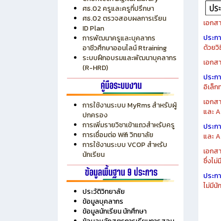
ระบบบริหารงบประมาณ MyPSD
แผนกา
ระบบบริหารจัดการสถานศึกษา
แผนกา
RMS
Chontech Digital Library
ศธ.02 ครูและครูที่ปรึกษา
ศธ.02 ตรวจสอบผลการเรียน
เอกสา
ID Plan
ประก
การพัฒนาครูและบุคลากร
ด้วยว
อาชีวศึกษาออนไลน์ Rtraining
ระบบฝึกอบรมและพัฒนาบุคลากร
เอกสา
(R-HRD)
ประก
อิเล็ก
เอกสา
การใช้งานระบบ MyRms สำหรับผู้
และ A
ปกครอง
การเพิ่มรายวิชาเข้าแถวสำหรับครู
ประก
การเชื่อมต่อ Wifi วิทยาลัย
และ A
การใช้งานระบบ VCOP สำหรับ
เอกสา
นักเรียน
ซึ่งไม
ประก