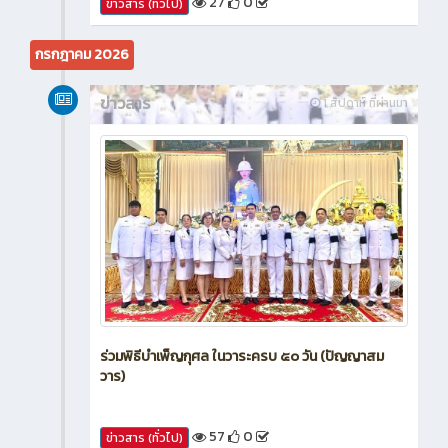
27
0
ข่าวสาร (ทั่วไป)
กรกฎาคม 2026
ข่าวสาร
1 สัปดาห์ ที่ผ่านมา
ร่วมพิธีบำเพ็ญกุศล ในวาระครบ ๕๐ วัน (ปัญญาสม
วาร)
57
0
ข่าวสาร (ทั่วไป)