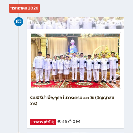
14
0
ข่าวสาร (ทั่วไป)
กรกฎาคม 2026
ข่าวสาร
1 สัปดาห์ ที่ผ่านมา
ร่วมพิธีบำเพ็ญกุศล ในวาระครบ ๕๐ วัน (ปัญญาสม
วาร)
46
0
ข่าวสาร (ทั่วไป)