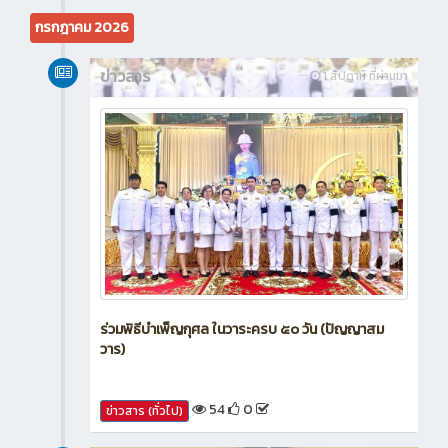
กรกฎาคม 2026
ข่าวสาร
1 สัปดาห์ ที่ผ่านมา
ร่วมพิธีบำเพ็ญกุศล ในวาระครบ ๕๐ วัน (ปัญญาสม
วาร)
54
0
ข่าวสาร (ทั่วไป)