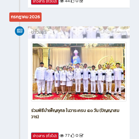
กรกฎาคม 2026
ข่าวสาร
1 สัปดาห์ ที่ผ่านมา
ร่วมพิธีบำเพ็ญกุศล ในวาระครบ ๕๐ วัน (ปัญญาสม
วาร)
77
0
ข่าวสาร (ทั่วไป)