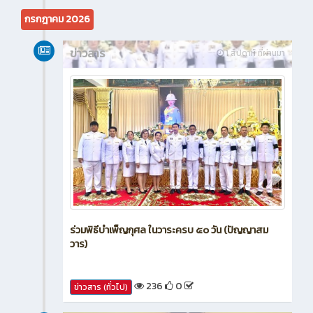
625
0
ข่าวสาร (ทั่วไป)
กรกฎาคม 2026
ข่าวสาร
1 สัปดาห์ ที่ผ่านมา
ร่วมพิธีบำเพ็ญกุศล ในวาระครบ ๕๐ วัน (ปัญญาสม
วาร)
236
0
ข่าวสาร (ทั่วไป)