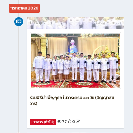
45
0
ข่าวสาร (ทั่วไป)
กรกฎาคม 2026
ข่าวสาร
1 สัปดาห์ ที่ผ่านมา
ร่วมพิธีบำเพ็ญกุศล ในวาระครบ ๕๐ วัน (ปัญญาสม
วาร)
77
0
ข่าวสาร (ทั่วไป)