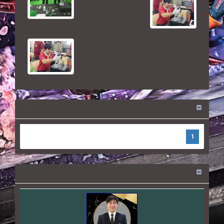
ติชม
1
สร้างโดย :