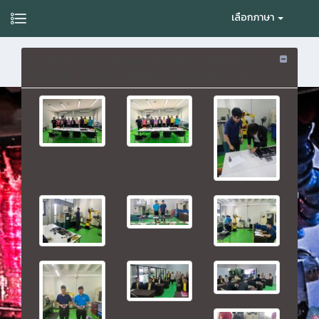
เลือกภาษา
ทดสอบมาตรฐาน สพร.สาขา ช่างควบคุมเครื่อง
กลึงCNC ระดับ1 ณ แผนกวิชาช่างกลโรงงาน