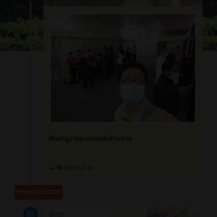
รับเด็กทุน นักเรียน กสศ.
15319
0
日志
4 ปี ที่ผ่านมา