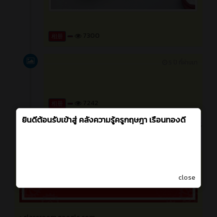
7300
相册
5 ปี ที่ผ่านมา
close
7242
相册
更多