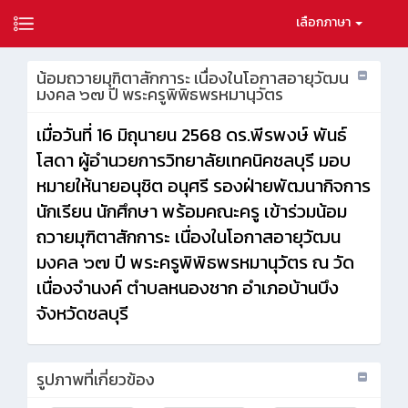
เลือกภาษา
น้อมถวายมุฑิตาสักการะ เนื่องในโอกาสอายุวัฒน
มงคล ๖๗ ปี พระครูพิพิธพรหมานุวัตร
เมื่อวันที่ 16 มิถุนายน 2568 ดร.พีรพงษ์ พันธ์
โสดา ผู้อำนวยการวิทยาลัยเทคนิคชลบุรี มอบ
หมายให้นายอนุชิต อนุศรี รองฝ่ายพัฒนากิจการ
นักเรียน นักศึกษา พร้อมคณะครู เข้าร่วมน้อม
ถวายมุฑิตาสักการะ เนื่องในโอกาสอายุวัฒน
มงคล ๖๗ ปี พระครูพิพิธพรหมานุวัตร ณ วัด
เนื่องจำนงค์ ตำบลหนองชาก อำเภอบ้านบึง
จังหวัดชลบุรี
รูปภาพที่เกี่ยวข้อง