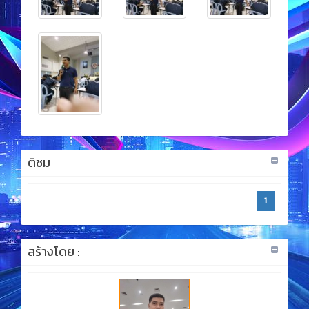
ติชม
1
สร้างโดย :