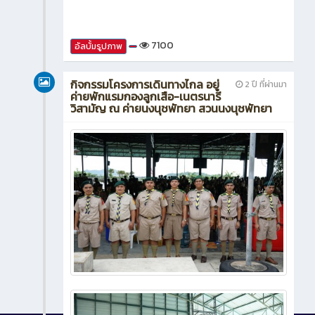
7100
อัลบั้มรูปภาพ
กิจกรรมโครงการเดินทางไกล อยู่
2 ปี ที่ผ่านมา
ค่ายพักแรมกองลูกเสือ-เนตรนารี
วิสามัญ ณ ค่ายนงนุชพัทยา สวนนงนุชพัทยา